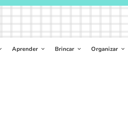
ado
Aprender
Brincar
Organizar