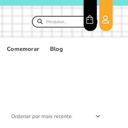
Pesquisar
produtos
Comemorar
Blog