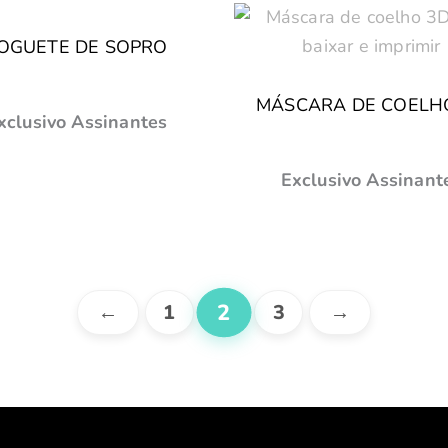
OGUETE DE SOPRO
MÁSCARA DE COELH
xclusivo Assinantes
Exclusivo Assinant
2
←
1
3
→