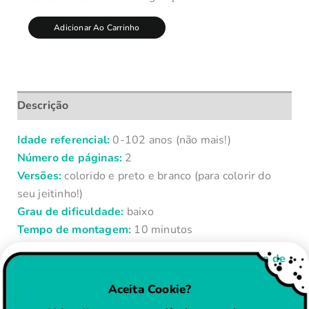
Adicionar Ao Carrinho
Descrição
Idade referencial:
0-102 anos (não mais!)
Número de páginas:
2
Versões:
colorido e preto e branco (para colorir do
seu jeitinho!)
Grau de dificuldade:
baixo
Tempo de montagem:
10 minutos
Material necessário para montagem da Máscara de
Zebra 3D:
Aceita Cookie?
– Cola