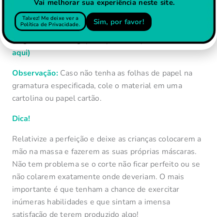
– Tesoura
Vai melhorar sua experiência neste site.
– Elástico
Talvez! Me deixe ver a
Sim, por favor!
Política de Privacidade.
– Impressão do arquivo, preferencialmente em papel
de gramatura 180g.
(você pode comprar
clicando
aqui)
Observação:
Caso não tenha as folhas de papel na
gramatura especificada, cole o material em uma
cartolina ou papel cartão.
Dica!
Relativize a perfeição e deixe as crianças colocarem a
mão na massa e fazerem as suas próprias máscaras.
Não tem problema se o corte não ficar perfeito ou se
não colarem exatamente onde deveriam. O mais
importante é que tenham a chance de exercitar
inúmeras habilidades e que sintam a imensa
satisfação de terem produzido algo!