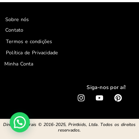
Sobre nós
Contato
Termos e condições
Política de Privacidade
Minha Conta
Siga-nos por aí!
I
Y
P
n
o
i
s
u
n
t
t
t
Direitos autorais © 2016-2025, Printkids, Ltda. Todos os direitos
a
u
e
reservados.
g
b
r