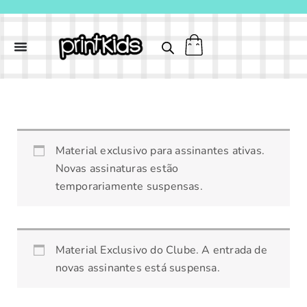
Ir
para
o
conteúdo
MÁSCARA
Material exclusivo para assinantes ativas.
DE
Novas assinaturas estão
ZEBRA
temporariamente suspensas.
3D
quantidade
Material Exclusivo do Clube. A entrada de
novas assinantes está suspensa.