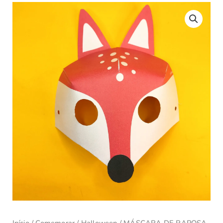
Início
/
Comemorar
/
Halloween
/ MÁSCARA DE RAPOSA