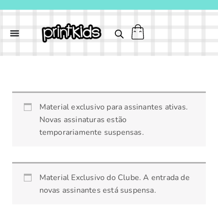
Ir
para
o
conteúdo
MÁSCARA
Material exclusivo para assinantes ativas.
DE
Novas assinaturas estão
RAPOSA
temporariamente suspensas.
3D
quantidade
Material Exclusivo do Clube. A entrada de
novas assinantes está suspensa.