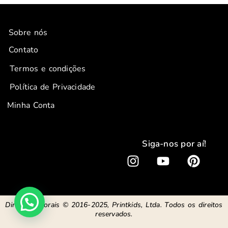
Sobre nós
Contato
Termos e condições
Política de Privacidade
Minha Conta
Siga-nos por aí!
I
Y
P
n
o
i
s
u
n
t
t
t
Direitos autorais © 2016-2025, Printkids, Ltda. Todos os direitos
a
u
e
reservados.
g
b
r