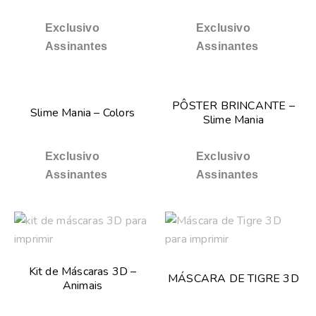
Exclusivo
Exclusivo
Assinantes
Assinantes
PÔSTER BRINCANTE –
Slime Mania – Colors
Slime Mania
Exclusivo
Exclusivo
Assinantes
Assinantes
Kit de Máscaras 3D –
MÁSCARA DE TIGRE 3D
Animais