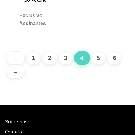
Exclusivo
Assinantes
4
←
1
2
3
5
6
→
Sobre nós
Contato