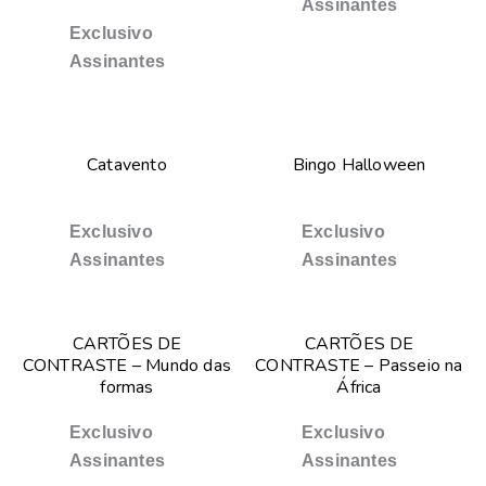
Assinantes
Exclusivo
Assinantes
Catavento
Bingo Halloween
Exclusivo
Exclusivo
Assinantes
Assinantes
CARTÕES DE
CARTÕES DE
CONTRASTE – Mundo das
CONTRASTE – Passeio na
formas
África
Exclusivo
Exclusivo
Assinantes
Assinantes