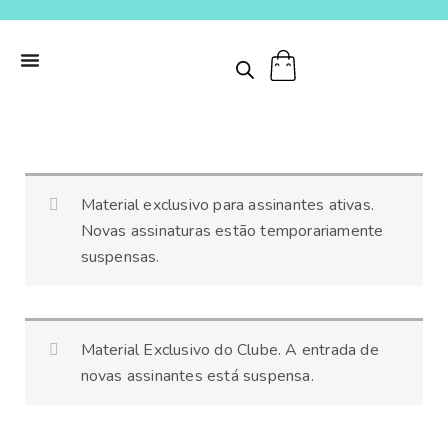
Ir
para
o
conteúdo
Taumatrópio
Material exclusivo para assinantes ativas.
-
Novas assinaturas estão temporariamente
Monstrôven
suspensas.
quantidade
Material Exclusivo do Clube. A entrada de
novas assinantes está suspensa.