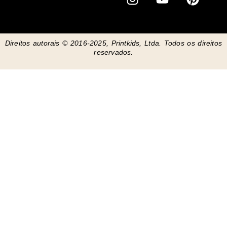
n
o
i
s
u
n
t
t
t
Direitos autorais © 2016-2025, Printkids, Ltda. Todos os direitos
a
u
e
reservados.
g
b
r
r
e
e
a
s
m
t