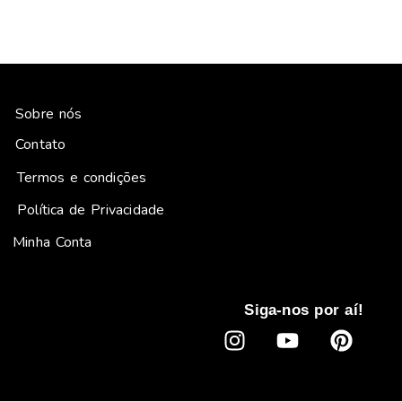
Sobre nós
Contato
Termos e condições
Política de Privacidade
Minha Conta
Siga-nos por aí!
I
Y
P
n
o
i
s
u
n