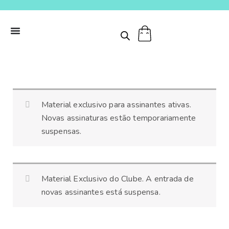
Ir
para
o
conteúdo
Planetário
Material exclusivo para assinantes ativas.
interativo
Novas assinaturas estão temporariamente
quantidade
suspensas.
Material Exclusivo do Clube. A entrada de
novas assinantes está suspensa.