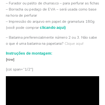
– Furador ou palito de churrasco – para perfurar as fichas
– Borracha ou pedaço de EVA – será usada como base
na hora de perfurar
– Impressão do arquivo em papel de gramatura 180g
(você pode comprar
clicando aqui)
– Bailarina preferencialmente número 2 ou 3. Não sabe
o que é uma bailarina na papelaria?
Clique aqui!
Instruções de montagem:
[row]
[col span=”1/2″]