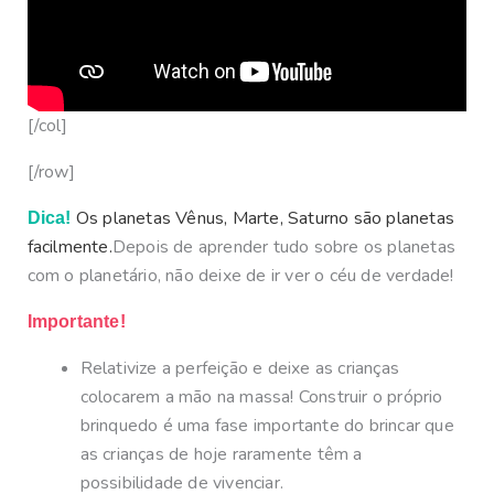
[/col]
[/row]
Os planetas Vênus, Marte, Saturno são planetas
Dica!
facilmente.
Depois de aprender tudo sobre os planetas
com o planetário, não deixe de ir ver o céu de verdade!
Importante!
Relativize a perfeição e deixe as crianças
colocarem a mão na massa! Construir o próprio
brinquedo é uma fase importante do brincar que
as crianças de hoje raramente têm a
possibilidade de vivenciar.