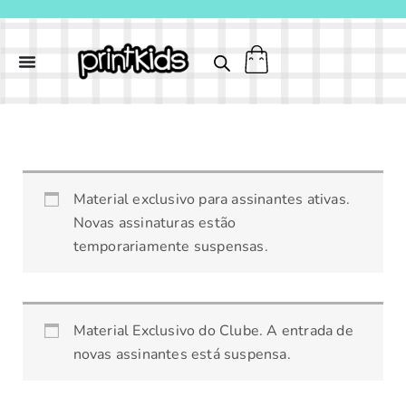
Ir
para
o
conteúdo
Molde
Material exclusivo para assinantes ativas.
Sacola
Novas assinaturas estão
-
temporariamente suspensas.
Coelho
Orelhudo
quantidade
Material Exclusivo do Clube. A entrada de
novas assinantes está suspensa.