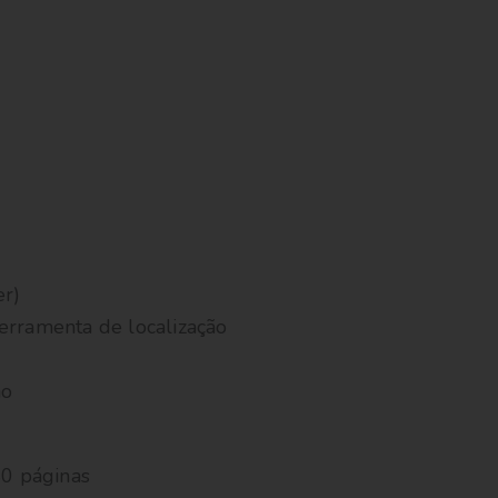
er)
erramenta de localização
ão
0 páginas