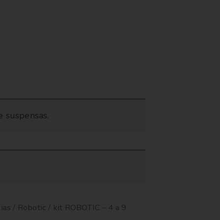
e suspensas.
ias
/
Robotic
/ kit ROBOTIC – 4 a 9