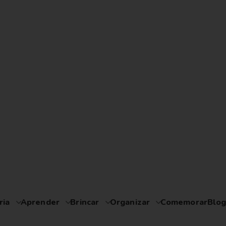
ria
Aprender
Brincar
Organizar
Comemorar
Blog