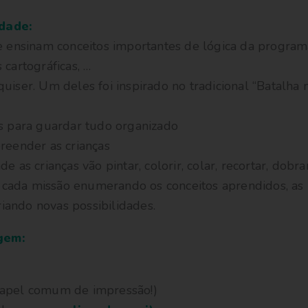
dade:
ue ensinam conceitos importantes de lógica da program
 cartográficas, …
uiser. Um deles foi inspirado no tradicional “Batalha 
os para guardar tudo organizado
reender as crianças
 as crianças vão pintar, colorir, colar, recortar, dobra
cada missão enumerando os conceitos aprendidos, as h
ando novas possibilidades.
gem:
papel comum de impressão!)