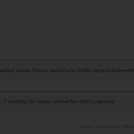
kit
inantes ativas. Novas assinaturas estão temporariament
ROBOTIC
-
4
a
. A entrada de novas assinantes está suspensa.
9
anos
quantidade
Início
/
Aprender
/
Ciênc