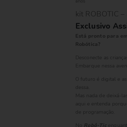
anos
kit ROBOTIC – 
Exclusivo Ass
Está pronto para e
Robótica?
Desconecte as crianças
Embarque nessa avent
O futuro é digital e a
dessa.
Mas nada de deixá-las
aqui e entenda porque
de programação.
No
Robô-Tic
enquanto