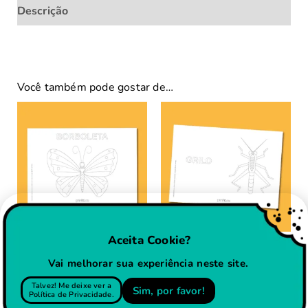
Descrição
Você também pode gostar de…
Aceita Cookie?
Borboleta – colorir
Grilo – colorir
Vai melhorar sua experiência neste site.
Exclusivo
Exclusivo
Talvez! Me deixe ver a
Sim, por favor!
Assinantes
Assinantes
Política de Privacidade.