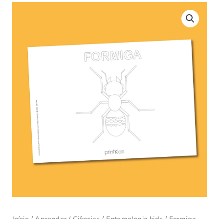
Início
/
Aprender
/
Ciências
/
Entomologia kids
/ Formiga –