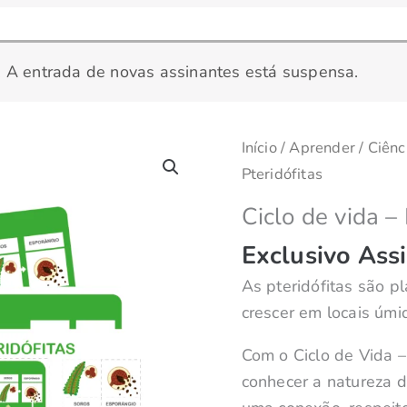
vida
-
Pteridófitas
. A entrada de novas assinantes está suspensa.
quantidade
Início
/
Aprender
/
Ciênc
Pteridófitas
Ciclo de vida – 
Exclusivo Ass
As pteridófitas são 
crescer em locais úmi
Com o Ciclo de Vida – 
conhecer a natureza d