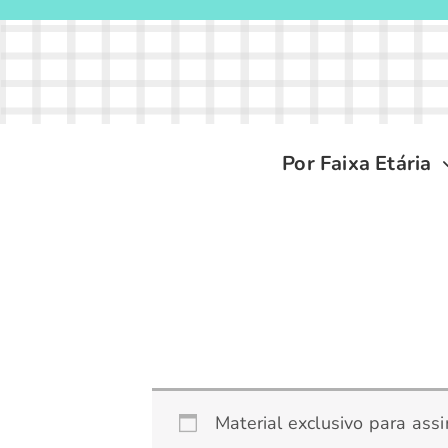
Ir
para
o
conteúdo
Por Faixa Etária
Material exclusivo para ass