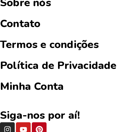
Sobre nós
Contato
Termos e condições
Política de Privacidade
Minha Conta
Siga-nos por aí!
I
Y
P