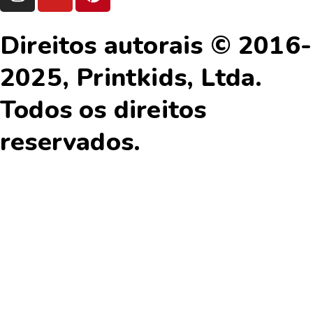
n
o
i
s
u
n
t
t
t
Direitos autorais © 2016-
a
u
e
g
b
r
2025, Printkids, Ltda.
r
e
e
Todos os direitos
a
s
m
t
reservados.