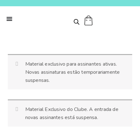
Ir
para
o
conteúdo
Cartões
Material exclusivo para assinantes ativas.
de
Novas assinaturas estão temporariamente
nomenclatura
suspensas.
-
Sementes
quantidade
Material Exclusivo do Clube. A entrada de
novas assinantes está suspensa.