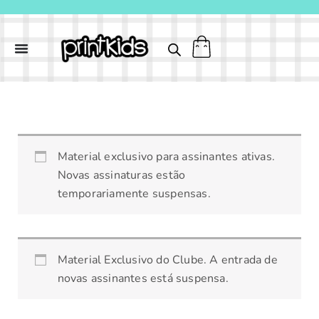
Ir
para
o
conteúdo
Cartão
Material exclusivo para assinantes ativas.
Dia
Novas assinaturas estão
das
temporariamente suspensas.
Mães
|
Exclusivo
assinantes
Material Exclusivo do Clube. A entrada de
quantidade
novas assinantes está suspensa.