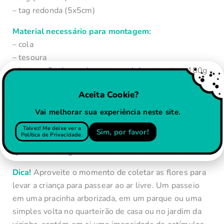
– tag redonda (5x5cm)
Material necessário para montagem:
– cola
– tesoura
– impressão do arquivo em papel de gramatura 180g
ou superior
(você pode comprar
clicando aqui)
Aceita Cookie?
Instruções:
As instruções de montagem estão
Vai melhorar sua experiência neste site.
detalhadas no próprio arquivo
Talvez! Me deixe ver a
Sim, por favor!
Política de Privacidade.
Observação!
Crianças menores podem precisar de
ajuda na montagem.
Dica!
Aproveite o momento de coletar as flores para
levar a criança para passear ao ar livre. Um passeio
em uma pracinha arborizada, em um parque ou uma
simples volta no quarteirão de casa ou no jardim da