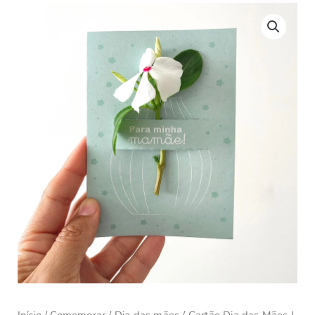
Início
/
Comemorar
/
Dia das mães
/ Cartão Dia das Mães |