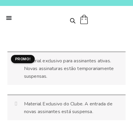
Ir
para
o
conteúdo
CARDÁPIO
PROMO!
Material exclusivo para assinantes ativas.
SEMANAL
Novas assinaturas estão temporariamente
COLORS
suspensas.
quantidade
Material Exclusivo do Clube. A entrada de
novas assinantes está suspensa.