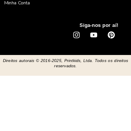
Minha Conta
Siga-nos por aí!
I
Y
P
n
o
i
s
u
n
t
t
t
Direitos autorais © 2016-2025, Printkids, Ltda. Todos os direitos
a
u
e
reservados.
g
b
r
r
e
e
a
s
m
t