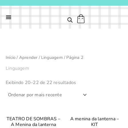
Classificado
Ir
por
para
mais
recente
o
conteúdo
Início
/
Aprender
/
Linguagem
/ Página 2
Linguagem
Exibindo 20–22 de 22 resultados
TEATRO DE SOMBRAS –
A menina da lanterna –
A Menina da lanterna
KIT