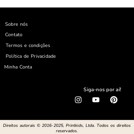
Sobre nós
Contato
Termos e condições
Política de Privacidade
Minha Conta
Siga-nos por aí!
I
Y
P
n
o
i
s
u
n
t
t
t
Direitos autorais © 2016-2025, Printkids, Ltda. Todos os direitos
a
u
e
reservados.