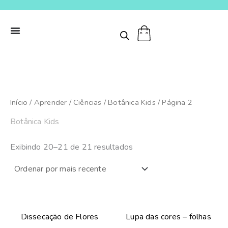
Classificado
Ir
por
para
mais
recente
o
conteúdo
Início
/
Aprender
/
Ciências
/
Botânica Kids
/ Página 2
Botânica Kids
Exibindo 20–21 de 21 resultados
Dissecação de Flores
Lupa das cores – folhas