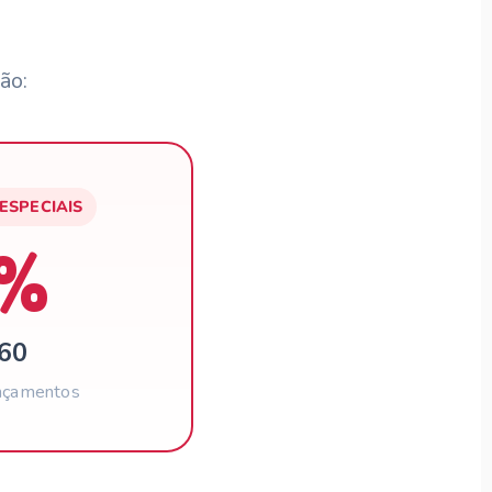
ão:
SPECIAIS
%
,60
ançamentos