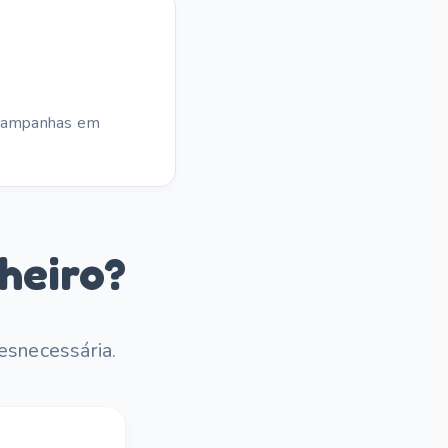
 campanhas em
heiro?
esnecessária.