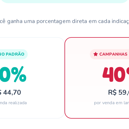
cê ganha uma porcentagem direta em cada indicaç
NO PADRÃO
CAMPANHAS E
30%
40
 44,70
R$ 59
nda realizada
por venda em l