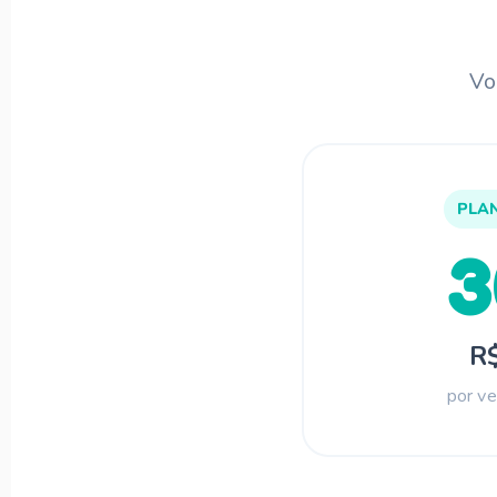
Vo
PLA
R$
por ve