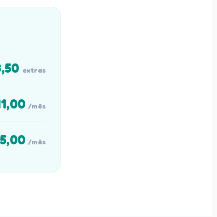
3,50
extras
41,00
/mês
05,00
/mês