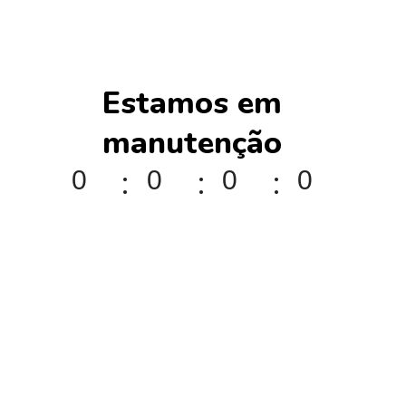
Estamos em
manutenção
:
:
:
0
0
0
0
DAYS
HOURS
MINUTES
SECONDS